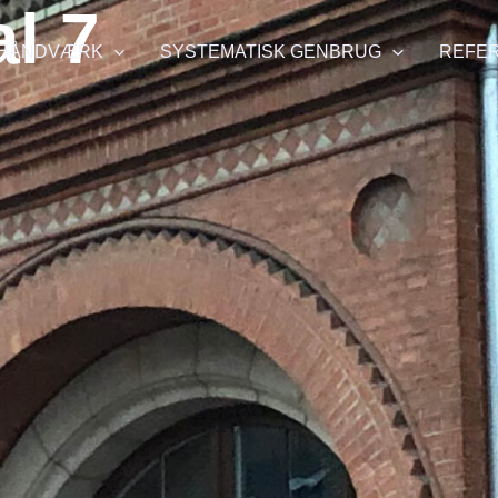
l 7
 HÅNDVÆRK
SYSTEMATISK GENBRUG
REFE