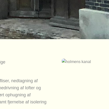
ige
liser, nedtagning af
drivning af lofter og
ørt ophugning af
t fjernelse af isolering