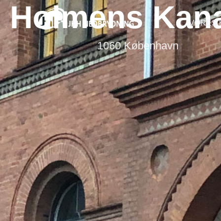
Holmens Kana
VORES
1060 København