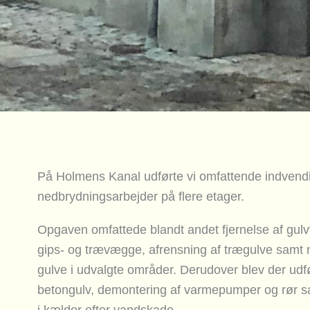
På Holmens Kanal udførte vi omfattende indvend
nedbrydningsarbejder på flere etager.
Opgaven omfattede blandt andet fjernelse af gulvf
gips- og trævægge, afrensning af trægulve samt ne
gulve i udvalgte områder. Derudover blev der udf
betongulv, demontering af varmepumper og rør sam