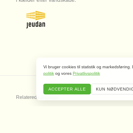
i kælder efter vandskade.
Vi bruger cookies til statistik og markedsføring
politik
og vores
Privatlivspolitik
ACCEPTER ALLE
KUN NØDVENDI
Relaterede projekter
Hovledet 2-64