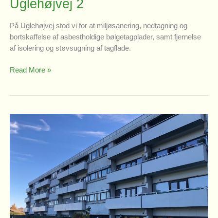
Uglehøjvej 2
På Uglehøjvej stod vi for at miljøsanering, nedtagning og
bortskaffelse af asbestholdige bølgetagplader, samt fjernelse
af isolering og støvsugning af tagflade.
Uglehøjvej
Read More »
2