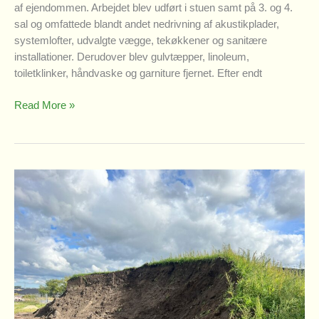
af ejendommen. Arbejdet blev udført i stuen samt på 3. og 4.
sal og omfattede blandt andet nedrivning af akustikplader,
systemlofter, udvalgte vægge, tekøkkener og sanitære
installationer. Derudover blev gulvtæpper, linoleum,
toiletklinker, håndvaske og garniture fjernet. Efter endt
Amaliegade
Read More »
3-
5