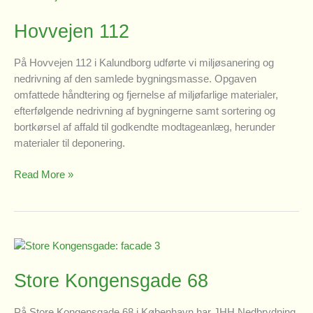
Hovvejen 112
På Hovvejen 112 i Kalundborg udførte vi miljøsanering og
nedrivning af den samlede bygningsmasse. Opgaven
omfattede håndtering og fjernelse af miljøfarlige materialer,
efterfølgende nedrivning af bygningerne samt sortering og
bortkørsel af affald til godkendte modtageanlæg, herunder
materialer til deponering.
Hovvejen
Read More »
112
Store Kongensgade 68
På Store Kongensgade 68 i København har JHH Nedbrydning