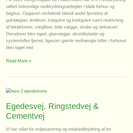
udført indvendige nedbrydningsarbejder i både forhus og
baghus. Opgaven omfattede blandt andet fjernelse af
gulvtæpper, linoleum, trægulve og korkgulve samt nedrivning
af tekøkkener, vægfliser, lette vægge, skabe og rørkasser.
Derudover blev tapet, glasvægge, akustikplader og
systemlofter fjernet, ligesom gamle nedhængte lofter i forhuset
blev taget ned
Store
Read More »
Kongensgade
68
Egedesvej, Ringstedvej &
Cementvej
Vi har stået for miljøsanering og totalnedbrydning af tre