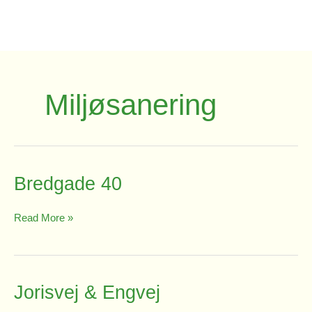
Gå
til
indholdet
Miljøsanering
Bredgade 40
Bredgade
Read More »
40
Jorisvej & Engvej