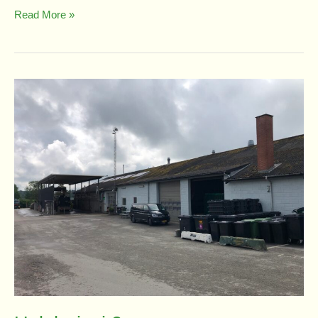
Jorisvej
Read More »
&
Engvej